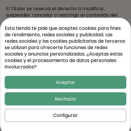
El Titular se reserva el derecho a modificar,
suspender, cancelar o restringir el contenido del
Sitio Web, los vínculos o la información obtenida a
través del Sitio Web, sin necesidad de previo aviso.
Esta tienda te pide que aceptes cookies para fines
de rendimiento, redes sociales y publicidad. Las
El Titular no es responsable de los daños y
redes sociales y las cookies publicitarias de terceros
perjuicios que pudieran derivarse de la utilización de
se utilizan para ofrecerte funciones de redes
la información del Sitio Web.
sociales y anuncios personalizados. ¿Aceptas estas
cookies y el procesamiento de datos personales
Política de cookies
involucrados?
Puede consultar toda la información relativa a la
Aceptar
política de recogida y tratamiento de las cookies
en la página de Política de Cookies.
Rechazar
Enlaces a otros sitios Web
El Titular puede proporcionarle acceso a sitios Web
Configurar
de terceros mediante enlaces con la finalidad
exclusiva de informar sobre la existencia de otras