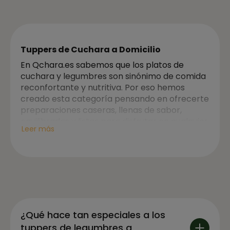
Tuppers de Cuchara a Domicilio
En Qchara.es sabemos que los platos de
cuchara y legumbres son sinónimo de comida
reconfortante y nutritiva. Por eso hemos
creado esta categoría pensando en ofrecerte
preparaciones caseras, llenas de sabor,
equilibradas y listas para disfrutar en cualquier
Leer más
momento.
Cada pedido llega a tu puerta en tuppers
prácticos, sin complicaciones. Solo abre,
calienta si lo deseas, y disfruta de una comida
que combina comodidad con el sabor
auténtico de la cocina casera. Nuestra
filosofía es sencilla: ofrecer comidas hechas
¿Qué hace tan especiales a los
con cariño, con ingredientes de calidad y listas
tuppers de legumbres a