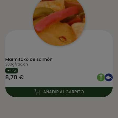
Marmitako de salmón
300g/ración
+info
8,70 €
AÑADIR AL CARRITO