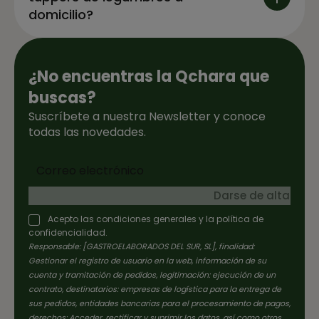
para adaptarse a tu ritmo diario.
domicilio?
Tuppers de legumbres a domicilio
Los platos de cuchara y legumbres de
¿No encuentras la Qchara que
Qchara.es están pensados para quienes
buscas?
buscan una comida completa y reconfortante
sin invertir tiempo extra en cocinar. Cada
Suscríbete a nuestra Newsletter y conoce
preparación refleja cuidado, atención al
todas las novedades.
detalle y ese toque hogareño que hace que
cada bocado sea agradable y nutritivo.
En Qchara.es creemos que comer bien debe
Darse de alta
ser sencillo, práctico y placentero. Por eso
Acepto las condiciones generales y la política de
nuestros platos de cuchara y legumbres te
confidencialidad.
permiten disfrutar de la comida casera en tu
Responsable: [GASTROELABORADOS DEL SUR, SL], finalidad:
día a día, manteniendo frescura, sabor y
Gestionar el registro de usuario en la web, información de su
autenticidad en cada ración.
cuenta y tramitación de pedidos, legitimación: ejecución de un
contrato, destinatarios: empresas de logística para la entrega de
sus pedidos, entidades bancarias para el procesamiento de pagos,
derechos: Acceder, rectificar y suprimir los datos, así como otros