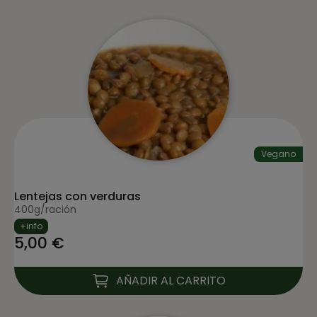
Vegano
Lentejas con verduras
400g/ración
+info
5,00 €
AÑADIR AL CARRITO