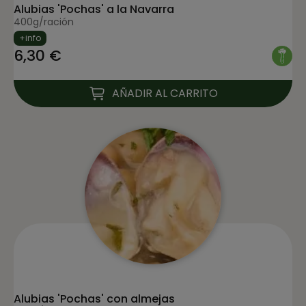
Alubias 'Pochas' a la Navarra
400g/ración
+info
6,30 €
AÑADIR AL CARRITO
Alubias 'Pochas' con almejas