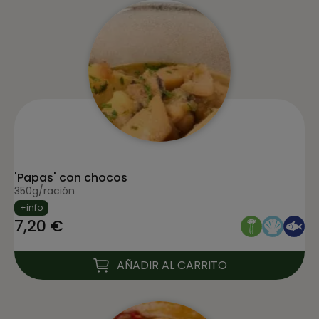
'Papas' con chocos
350g/ración
+info
7,20 €
AÑADIR AL CARRITO