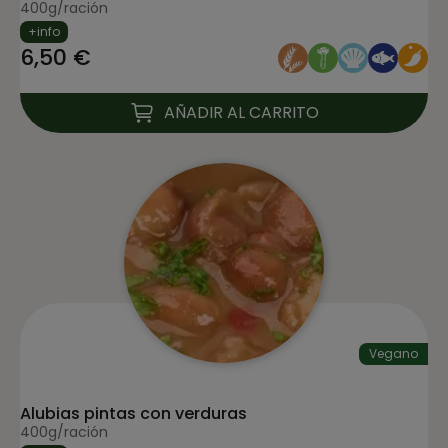
400g/ración
+info
6,50 €
AÑADIR AL CARRITO
Vegano
Alubias pintas con verduras
400g/ración