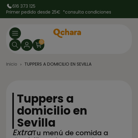
616 373 125
Primer pedido desde 25€ *
consulta condiciones
0
Inicio
TUPPERS A DOMICILIO EN SEVILLA
Tuppers a
domicilio en
Sevilla
Extra
Tu menú de comida a