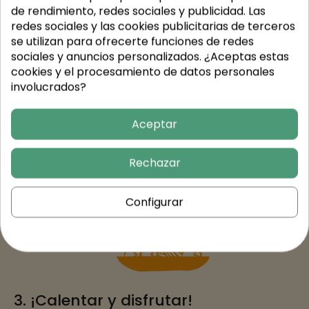
de rendimiento, redes sociales y publicidad. Las
2. Recíbelos en casa en una sola
redes sociales y las cookies publicitarias de terceros
se utilizan para ofrecerte funciones de redes
entrega
sociales y anuncios personalizados. ¿Aceptas estas
Cocinamos tus menús de forma tradicional y casera,
cookies y el procesamiento de datos personales
sin conservantes ni aditivos.
involucrados?
Todos los platos se envasan con cuidado para
mantener la frescura y calidad.
Aceptar
Entregamos tu pedido en transporte refrigerado,
garantizando seguridad alimentaria.
Recibe toda tu comida de la semana en una sola
Rechazar
entrega, lista para guardar en tu nevera.
Configurar
3. ¡Calentar y disfrutar!