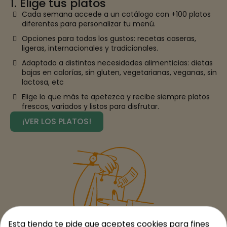
1. Elige tus platos
Cada semana accede a un catálogo con +100 platos
diferentes para personalizar tu menú.
Opciones para todos los gustos: recetas caseras,
ligeras, internacionales y tradicionales.
Adaptado a distintas necesidades alimenticias: dietas
bajas en calorías, sin gluten, vegetarianas, veganas, sin
lactosa, etc
Elige lo que más te apetezca y recibe siempre platos
frescos, variados y listos para disfrutar.
¡VER LOS PLATOS!
Esta tienda te pide que aceptes cookies para fines