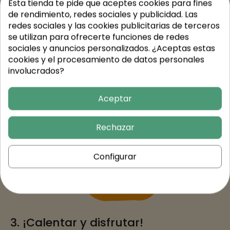
Esta tienda te pide que aceptes cookies para fines
de rendimiento, redes sociales y publicidad. Las
2. Recíbelos en casa en una sola
redes sociales y las cookies publicitarias de terceros
entrega
se utilizan para ofrecerte funciones de redes
Cocinamos tus menús de forma tradicional y casera,
sociales y anuncios personalizados. ¿Aceptas estas
sin conservantes ni aditivos.
cookies y el procesamiento de datos personales
Todos los platos se envasan con cuidado para
involucrados?
mantener la frescura y calidad.
Entregamos tu pedido en transporte refrigerado,
Aceptar
garantizando seguridad alimentaria.
Recibe toda tu comida de la semana en una sola
Rechazar
entrega, lista para guardar en tu nevera.
Configurar
3. ¡Calentar y disfrutar!