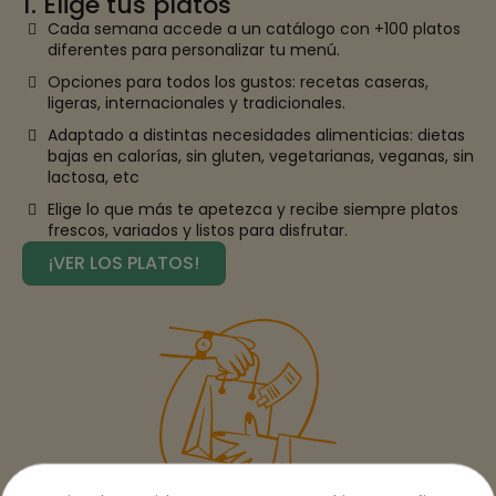
1. Elige tus platos
Cada semana accede a un catálogo con +100 platos
diferentes para personalizar tu menú.
Opciones para todos los gustos: recetas caseras,
ligeras, internacionales y tradicionales.
Adaptado a distintas necesidades alimenticias: dietas
bajas en calorías, sin gluten, vegetarianas, veganas, sin
lactosa, etc
Elige lo que más te apetezca y recibe siempre platos
frescos, variados y listos para disfrutar.
¡VER LOS PLATOS!