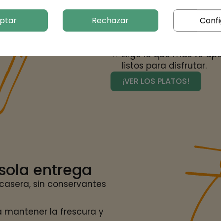
internacionales y tradi
ptar
Rechazar
Confi
Adaptado a distintas n
calorías, sin gluten, v
Elige lo que más te ape
listos para disfrutar.
¡VER LOS PLATOS!
 sola entrega
casera, sin conservantes
 mantener la frescura y