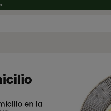
es
cilio
cilio en la