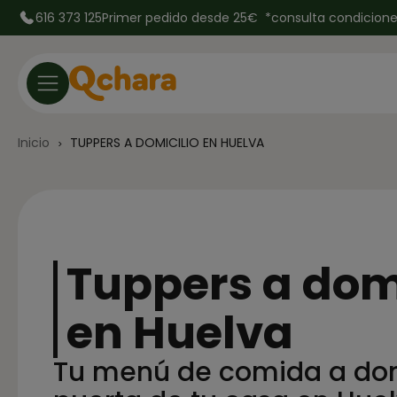
616 373 125
Primer pedido desde 25€ *
consulta condicion
Inicio
TUPPERS A DOMICILIO EN HUELVA
Tuppers a domi
en Huelva
Tu menú de comida a domi