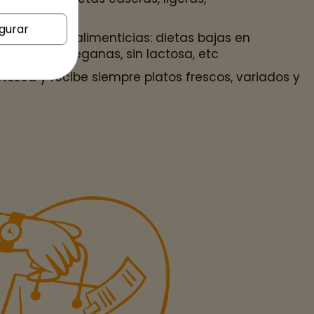
cionales.
gurar
ecesidades alimenticias: dietas bajas en
egetarianas, veganas, sin lactosa, etc
tezca y recibe siempre platos frescos, variados y