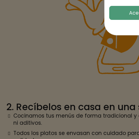
Ace
2. Recíbelos en casa en una
Cocinamos tus menús de forma tradicional y 
ni aditivos.
Todos los platos se envasan con cuidado para