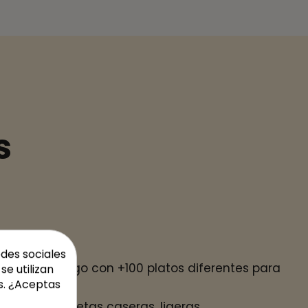
s
os
edes sociales
un catálogo con +100 platos diferentes para
se utilizan
s. ¿Aceptas
 gustos: recetas caseras, ligeras,