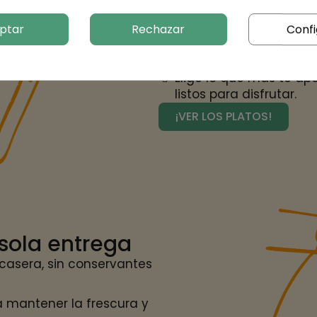
internacionales y tradi
ptar
Rechazar
Confi
Adaptado a distintas n
calorías, sin gluten, v
Elige lo que más te ape
listos para disfrutar.
¡VER LOS PLATOS!
 sola entrega
casera, sin conservantes
 mantener la frescura y