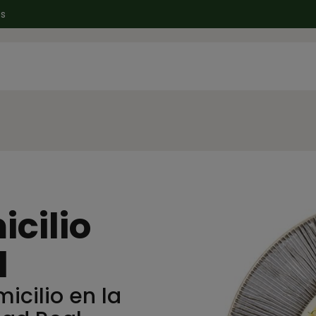
es
cilio
l
cilio en la