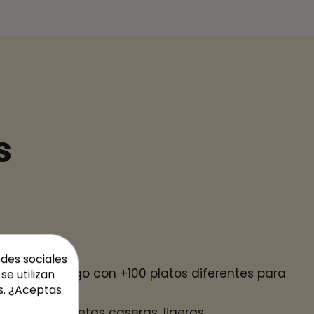
s
os
edes sociales
un catálogo con +100 platos diferentes para
se utilizan
s. ¿Aceptas
 gustos: recetas caseras, ligeras,