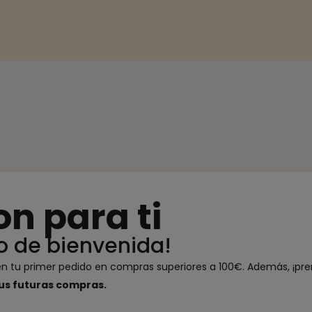
on para ti
o de bienvenida!
 en tu primer pedido en compras superiores a 100€. Además, ¡p
us futuras compras.