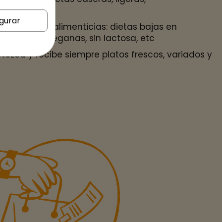
cionales.
gurar
ecesidades alimenticias: dietas bajas en
egetarianas, veganas, sin lactosa, etc
tezca y recibe siempre platos frescos, variados y