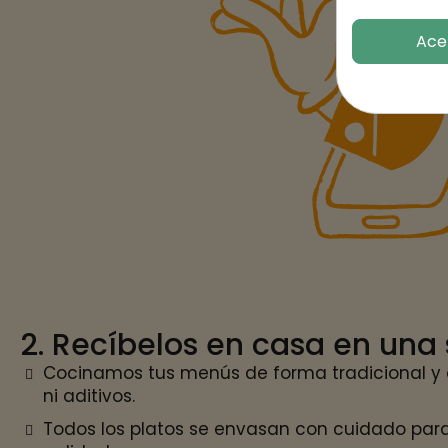
Ace
2. Recíbelos en casa en una
Cocinamos tus menús de forma tradicional y 
ni aditivos.
Todos los platos se envasan con cuidado para