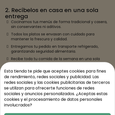
2. Recíbelos en casa en una sola
entrega
Cocinamos tus menús de forma tradicional y casera,
sin conservantes ni aditivos.
Todos los platos se envasan con cuidado para
mantener la frescura y calidad.
Entregamos tu pedido en transporte refrigerado,
garantizando seguridad alimentaria.
Recibe toda tu comida de la semana en una sola
entrega, lista para guardar en tu nevera.
Esta tienda te pide que aceptes cookies para fines
de rendimiento, redes sociales y publicidad. Las
redes sociales y las cookies publicitarias de terceros
se utilizan para ofrecerte funciones de redes
sociales y anuncios personalizados. ¿Aceptas estas
cookies y el procesamiento de datos personales
involucrados?
3. ¡Calentar y disfrutar!