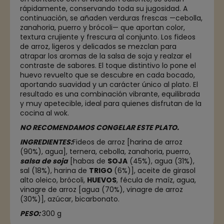
rápidamente, conservando toda su jugosidad. A
continuación, se añaden verduras frescas —cebolla,
zanahoria, puerro y brócoli— que aportan color,
textura crujiente y frescura al conjunto. Los fideos
de arroz, ligeros y delicados se mezclan para
atrapar los aromas de la salsa de soja y realzar el
contraste de sabores. El toque distintivo lo pone el
huevo revuelto que se descubre en cada bocado,
aportando suavidad y un carácter único al plato. El
resultado es una combinación vibrante, equilibrada
y muy apetecible, ideal para quienes disfrutan de la
cocina al wok.
NO RECOMENDAMOS CONGELAR ESTE PLATO.
INGREDIENTES:
Fideos de arroz [harina de arroz
(90%), agua], ternera, cebolla, zanahoria, puerro,
salsa de soja
[habas de
SOJA
(45%), agua (31%),
sal (18%), harina de
TRIGO
(6%)], aceite de girasol
alto oleico, brócoli,
HUEVOS
, fécula de maíz, agua,
vinagre de arroz [agua (70%), vinagre de arroz
(30%)], azúcar, bicarbonato.
PESO:
300 g