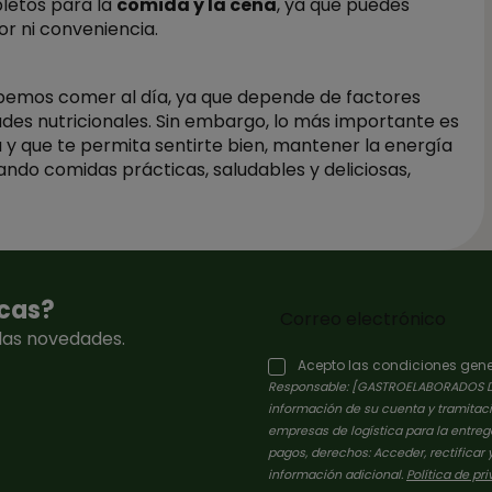
letos para la
comida y la cena
, ya que puedes
or ni conveniencia.
bemos comer al día, ya que depende de factores
dades nutricionales. Sin embargo, lo más importante es
da y que te permita sentirte bien, mantener la energía
cando comidas prácticas, saludables y deliciosas,
scas?
las novedades.
Acepto las condiciones gener
Responsable: [GASTROELABORADOS DEL S
información de su cuenta y tramitaci
empresas de logística para la entre
pagos, derechos: Acceder, rectificar 
información adicional.
Política de pr