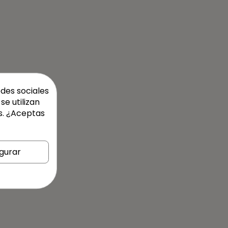
edes sociales
se utilizan
s. ¿Aceptas
gurar