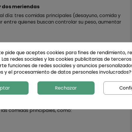
 y dos meriendas
 día: tres comidas principales (desayuno, comida y
r entre quienes buscan controlar su peso, aumentar
iendas entre las comidas, puedes evitar llegar a las
te pide que aceptes cookies para fines de rendimiento, r
odría llevar a comer en exceso.
. Las redes sociales y las cookies publicitarias de terceros 
temente puede ayudar a mantener el metabolismo
rte funciones de redes sociales y anuncios personalizado
ambre", lo que podría ralentizar el proceso de
es y el procesamiento de datos personales involucrados?
con más frecuencia ayuda a evitar fluctuaciones en
ptar
Rechazar
Confi
orar la energía general.
 las comidas principales, como: