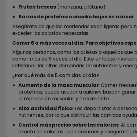
Frutas frescas
(manzana, plátano)
Barras de proteína o snacks bajos en azúcar
Asegúrate de que las meriendas sean ligeras pero nut
exceder las calorías necesarias.
Comer 6 o más veces al día: Para objetivos espe
Algunas personas, como los atletas o aquellos qu
comer más de 5 veces al día. Este enfoque involucr
satisfacer las altas demandas de nutrientes y energ
¿Por qué más de 5 comidas al día?
Aumento de la masa muscular
: Comer frecue
proteínas, puede ayudar a quienes buscan ganar
la reparación muscular y crecimiento.
Alta actividad física
: Los deportistas o persona
nutrientes, por lo que distribuir las comidas ayud
Control más preciso sobre las calorías
: Al co
exacta de calorías que consumes y asegurarte de