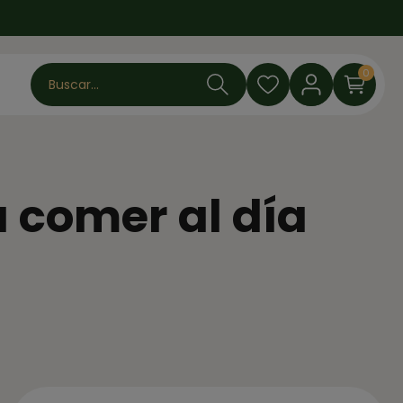
0
Buscar...
 comer al día