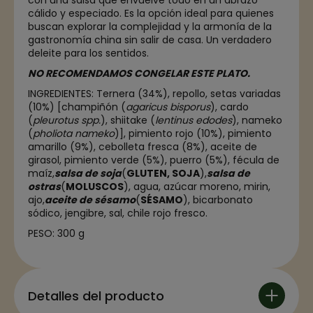
con una salsa que envuelve todo en un abrazo
cálido y especiado. Es la opción ideal para quienes
buscan explorar la complejidad y la armonía de la
gastronomía china sin salir de casa. Un verdadero
deleite para los sentidos.
NO RECOMENDAMOS CONGELAR ESTE PLATO.
INGREDIENTES:
Ternera (34%), repollo, setas variadas
(10%) [champiñón (
agaricus bisporus
), cardo
(
pleurotus spp.
), shiitake (
lentinus edodes
), nameko
(
pholiota nameko
)], pimiento rojo (10%), pimiento
amarillo (9%), cebolleta fresca (8%), aceite de
girasol, pimiento verde (5%), puerro (5%), fécula de
maíz,
salsa de soja
(
GLUTEN, SOJA
),
salsa de
ostras
(
MOLUSCOS
), agua, azúcar moreno, mirin,
ajo,
aceite de sésamo
(
SÉSAMO
), bicarbonato
sódico, jengibre, sal, chile rojo fresco.
PESO: 300 g
Detalles del producto