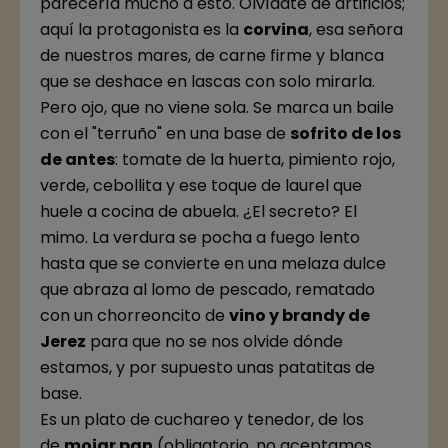
parecería mucho a esto. Olvídate de artificios;
aquí la protagonista es la
corvina
, esa señora
de nuestros mares, de carne firme y blanca
que se deshace en lascas con solo mirarla.
Pero ojo, que no viene sola. Se marca un baile
con el "terruño" en una base de
sofrito de los
de antes
: tomate de la huerta, pimiento rojo,
verde, cebollita y ese toque de laurel que
huele a cocina de abuela. ¿El secreto? El
mimo. La verdura se pocha a fuego lento
hasta que se convierte en una melaza dulce
que abraza al lomo de pescado, rematado
con un chorreoncito de
vino y brandy de
Jerez
para que no se nos olvide dónde
estamos, y por supuesto unas patatitas de
base.
Es un plato de cuchareo y tenedor, de los
de
mojar pan
(obligatorio, no aceptamos