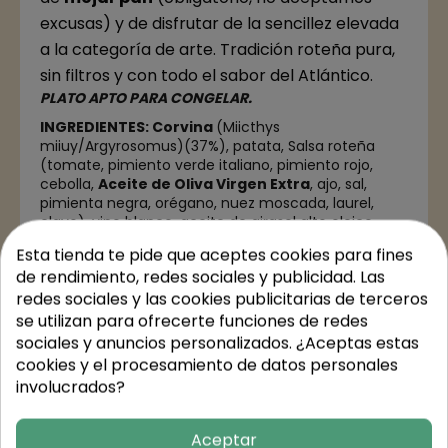
excusas) y de disfrutar de la sencillez elevada
a la categoría de arte. Tradición roteña pura,
sin filtros y con todo el sabor del Atlántico.
PLATO APTO PARA CONGELAR.
INGREDIENTES:
Corvina
(Miicthys
miiuy/Argyrosomus)(37%), patata, Salsa roteña
(tomate, pimiento verde italiano, pimiento rojo,
cebolla,
Aceite de Oliva Virgen Extra
, ajo, sal,
pimienta negra, orégano, nuez moscada, laurel,
clavo), vino blanco, aceite de girasol alto oleico,
brandy, limón, sal.
Esta tienda te pide que aceptes cookies para fines
PESO: 350 g
de rendimiento, redes sociales y publicidad. Las
redes sociales y las cookies publicitarias de terceros
se utilizan para ofrecerte funciones de redes
sociales y anuncios personalizados. ¿Aceptas estas
cookies y el procesamiento de datos personales
Detalles del producto
involucrados?
Aceptar
Valores nutricionales