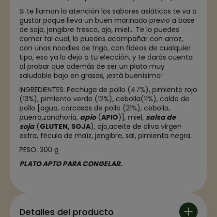
Si te llaman la atención los sabores asiáticos te va a
gustar poque lleva un buen marinado previo a base
de soja, jengibre fresco, ajo, miel… Te lo puedes
comer tal cual, lo puedes acompañar con arroz,
con unos noodles de trigo, con fideos de cualquier
tipo, eso ya lo dejo a tu elección, y te darás cuenta
al probar que además de ser un plato muy
saludable bajo en grasas, ¡está buenísimo!
INGREDIENTES: Pechuga de pollo (47%), pimiento rojo
(13%), pimiento verde (12%), cebolla
(11%), caldo de
pollo [agua, carcasas de pollo (21%), cebolla,
puerro,
zanahoria,
apio
(
APIO
)], miel,
salsa de
soja
(
GLUTEN, SOJA
), ajo,
aceite de oliva virgen
extra, fécula de maíz, jengibre, sal, pimienta negra
.
PESO: 300 g
PLATO APTO PARA CONGELAR.
Detalles del producto