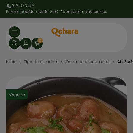
616 373 125
Primer pedido desde 25€ *
consulta condiciones
0
Inicio
Tipo de alimento
Qchareo y legumbres
ALUBIA
Vegano