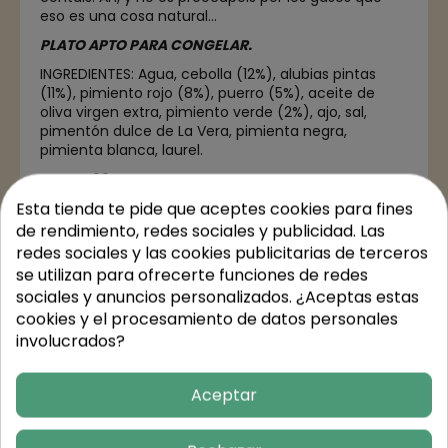
eso es una cosa natural...
PLATO APTO PARA CONGELAR.
INGREDIENTES:
Agua, cebolla (12%), alubias pintas
(11%), pimiento rojo (8%), puerro (5%), aceite de
oliva virgen extra, pimiento verde (2%), ajo, sal,
pimentón dulce de La Vera, pimienta negra,
pimienta blanca, laurel.
PESO: 400 g
Esta tienda te pide que aceptes cookies para fines
de rendimiento, redes sociales y publicidad. Las
redes sociales y las cookies publicitarias de terceros
se utilizan para ofrecerte funciones de redes
Detalles del producto
sociales y anuncios personalizados. ¿Aceptas estas
cookies y el procesamiento de datos personales
involucrados?
Valores nutricionales
Aceptar
Trusted Shops Reviews