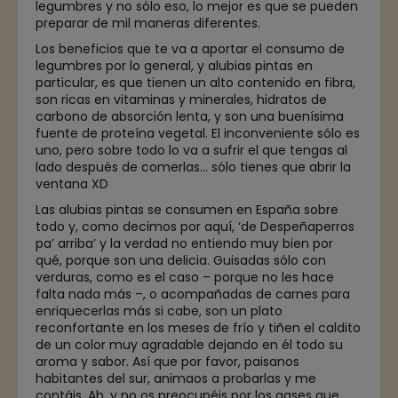
legumbres y no sólo eso, lo mejor es que se pueden
preparar de mil maneras diferentes.
Los beneficios que te va a aportar el consumo de
legumbres por lo general, y alubias pintas en
particular, es que tienen un alto contenido en fibra,
son ricas en vitaminas y minerales, hidratos de
carbono de absorción lenta, y son una buenísima
fuente de proteína vegetal. El inconveniente sólo es
uno, pero sobre todo lo va a sufrir el que tengas al
lado después de comerlas… sólo tienes que abrir la
ventana XD
Las alubias pintas se consumen en España sobre
todo y, como decimos por aquí, ‘de Despeñaperros
pa’ arriba’ y la verdad no entiendo muy bien por
qué, porque son una delicia. Guisadas sólo con
verduras, como es el caso – porque no les hace
falta nada más –, o acompañadas de carnes para
enriquecerlas más si cabe, son un plato
reconfortante en los meses de frío y tiñen el caldito
de un color muy agradable dejando en él todo su
aroma y sabor. Así que por favor, paisanos
habitantes del sur, animaos a probarlas y me
contáis. Ah, y no os preocupéis por los gases que