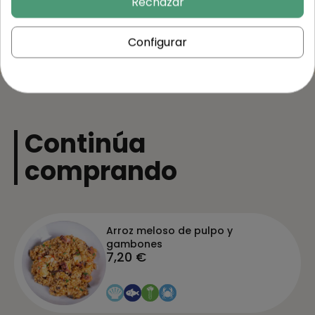
Rechazar
Configurar
Continúa
comprando
Arroz meloso de pulpo y
gambones
7,20 €