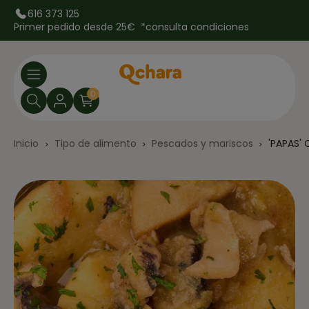
616 373 125
Primer pedido desde 25€ *
consulta condiciones
0
Inicio
Tipo de alimento
Pescados y mariscos
'PAPAS'