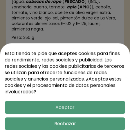
[agua,
cabezas de rape
(
PESCADO
) (18%),
zanahoria, puerro, tomate,
apio
(
APIO
)], cebolla,
tomate, vino blanco,
aceite de oliva virgen extra
,
pimiento verde, ajo, sal, pimentón dulce de La Vera,
colorantes alimentarios E-102 y E-129
, laurel,
pimienta negra.
Peso: 350 g
Esta tienda te pide que aceptes cookies para fines
de rendimiento, redes sociales y publicidad. Las
Detalles del producto
redes sociales y las cookies publicitarias de terceros
se utilizan para ofrecerte funciones de redes
sociales y anuncios personalizados. ¿Aceptas estas
cookies y el procesamiento de datos personales
Valores nutricionales
involucrados?
Aceptar
Trusted Shops Reviews
Rechazar