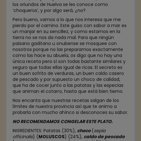
los oriundos de Huelva se les conoce como
‘choqueros’, y por algo será, ¿no?
Pero bueno, vamos a lo que nos interesa que me
pierdo por el camino. Este guiso con sabor a mar es
un manjar en su sencillez, y como estamos en la
tierra no se nos da nada mal. Para que ningún
paisano gaditano u onubense se mosquee con
nosotros porque no las preparamos exactamente
como las hace su abuela, os digo que no hay una
única receta pero sí son todas bastante similares y
seguro que todas ellas igual de ricas. El secreto es
un buen sofrito de verduras, un buen caldo casero
de pescado y por supuesto un choco de calidad,
que ha de cocer junto a las patatas y las especias
que animan el cotarro, hasta que está bien tierno.
Nos encanta que nuestras recetas salgan de los
límites de nuestra provincia así que te animo a
probarla con mucho ahínco si desconoces su sabor.
NO RECOMENDAMOS CONGELAR ESTE PLATO.
INGREDIENTES:
Patatas (30%),
choco
(
sepia
officinalis
)
(
MOLUSCOS
) (24%),
caldo de pescado