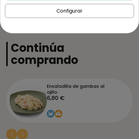
Configurar
Continúa
comprando
Ensaladilla de gambas al
ajillo
6,80 €