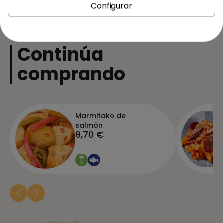
Configurar
Continúa
comprando
Marmitako de
salmón
8,70 €