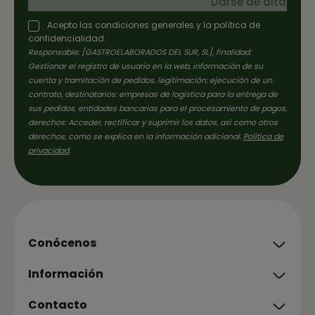
Darse de alta
Acepto las condiciones generales y la política de
confidencialidad.
Responsable: [GASTROELABORADOS DEL SUR, SL], finalidad:
Gestionar el registro de usuario en la web, información de su
cuenta y tramitación de pedidos, legitimación: ejecución de un
contrato, destinatarios: empresas de logística para la entrega de
sus pedidos, entidades bancarias para el procesamiento de pagos,
derechos: Acceder, rectificar y suprimir los datos, así como otros
derechos, como se explica en la información adicional.
Política de
privacidad
.
Conócenos
Información
Contacto