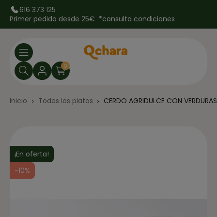
616 373 125
Primer pedido desde 25€ *
consulta condiciones
0
Inicio
Todos los platos
CERDO AGRIDULCE CON VERDURAS,
¡En oferta!
-10%