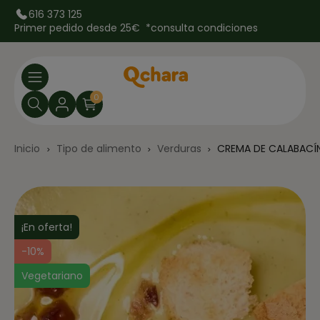
616 373 125
Primer pedido desde 25€ *
consulta condiciones
0
Inicio
Tipo de alimento
Verduras
CREMA DE CALABACÍ
¡En oferta!
-10%
Vegetariano