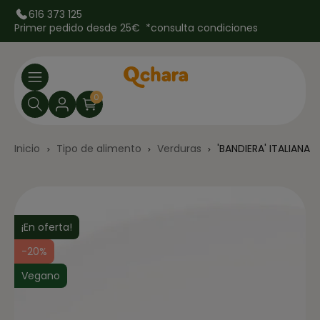
616 373 125
Primer pedido desde 25€ *
consulta condiciones
0
Inicio
Tipo de alimento
Verduras
'BANDIERA' ITALIANA
¡En oferta!
-20%
Vegano