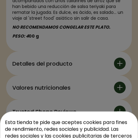
acompañados con unos tallarines de arroz que se
han bebido una reducción de salsa teriyaki para
rematar la jugada. Es dulce, es ácido, es salado... un
viaje al 'street food' asiático sin salir de casa.
NO RECOMENDAMOS CONGELAR ESTE PLATO.
PESO: 4
00 g
Detalles del producto
Valores nutricionales
Trusted Shops Reviews
Esta tienda te pide que aceptes cookies para fines
de rendimiento, redes sociales y publicidad. Las
redes sociales y las cookies publicitarias de terceros