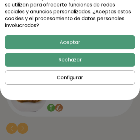
se utilizan para ofrecerte funciones de redes
sociales y anuncios personalizados. ¿Aceptas estas
cookies y el procesamiento de datos personales
involucrados?
Continúa
Aceptar
comprando
Rechazar
Configurar
Pollo a la cerveza con
patatas
7,20 €