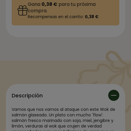
Gana
0,38 €
para tu próxima
compra.
Recompensas en el carrito:
0,38 €
Descripción
Vamos que nos vamos al ataque con este Wok de
salmón glaseado. Un plato con mucho 'flow':
salmón fresco marinado con soja, miel, jengibre y
limón, verduras al wok que crujen de verdad