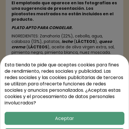
El emplatado que aparece en las fotografías es
una sugerencia de presentación. Los
picatostes mostrados no están incluidos en el
producto.
PLATO APTO PARA CONGELAR.
INGREDIENTES: Zanahoria (22%), cebolla, agua,
calabaza (13%), patatas,
leche
(
LÁCTEOS
),
queso
crema
(
LÁCTEOS
),
aceite de oliva virgen extra
, sal,
pimienta negra, pimienta blanca, nuez moscada.
PESO: 350 g
Esta tienda te pide que aceptes cookies para fines
de rendimiento, redes sociales y publicidad. Las
redes sociales y las cookies publicitarias de terceros
se utilizan para ofrecerte funciones de redes
Detalles del producto
sociales y anuncios personalizados. ¿Aceptas estas
cookies y el procesamiento de datos personales
involucrados?
Valores nutricionales
Aceptar