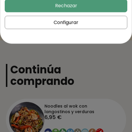
Trusted Shops Reviews
Rechazar
Configurar
Continúa
comprando
Noodles al wok con
langostinos y verduras
6,95 €